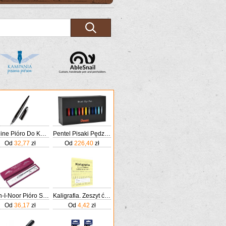
Online Pióro Do Kaligrafii Wieczne Air Czarne Szeroka Stalówka O Grubości Kreski 1 4mm Standardowych Wkładów Atramentowych
Pentel Pisaki Pędzelkowe Do Kaligrafii Brush Pen 36szt.
Od
32,77
zł
Od
226,40
zł
Koh-I-Noor Pióro Szklane Do Kaligrafii
Kaligrafia. Zeszyt ćwiczeń. Litery klasa 1-3
Od
36,17
zł
Od
4,42
zł