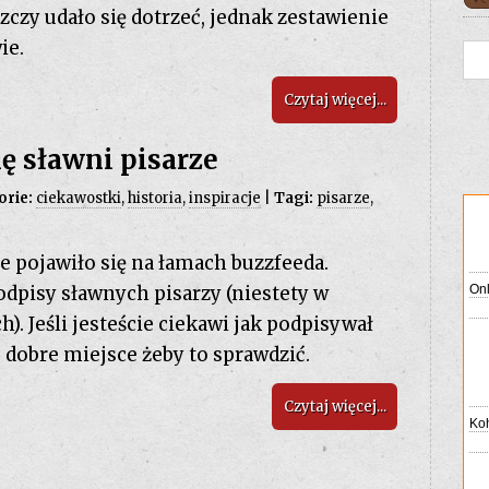
czy udało się dotrzeć, jednak zestawienie
ie.
Czytaj więcej...
ę sławni pisarze
orie:
ciekawostki
,
historia
,
inspiracje
|
Tagi:
pisarze
,
e pojawiło się na łamach buzzfeeda.
dpisy sławnych pisarzy (niestety w
). Jeśli jesteście ciekawi jak podpisywał
 dobre miejsce żeby to sprawdzić.
Czytaj więcej...