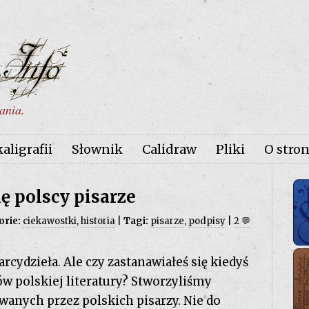
ania.
ligrafii
Słownik
Calidraw
Pliki
O stron
ę polscy pisarze
orie:
ciekawostki
,
historia
|
Tagi:
pisarze
,
podpisy
|
2 💬
arcydzieła. Ale czy zastanawiałeś się kiedyś
w polskiej literatury? Stworzyliśmy
anych przez polskich pisarzy. Nie do