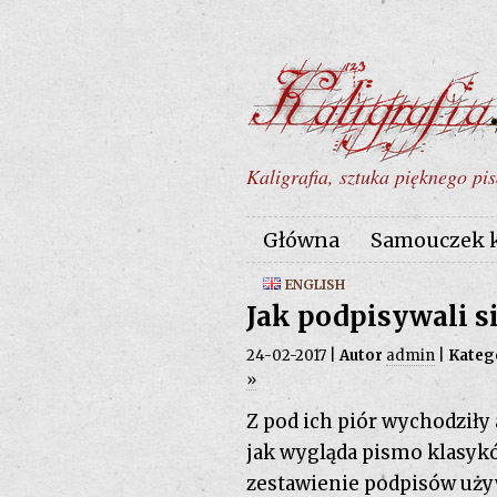
Kaligrafia, sztuka pięknego pis
Główna
Samouczek ka
ENGLISH
Jak podpisywali si
24-02-2017 |
Autor
admin
|
Kateg
»
Z pod ich piór wychodziły 
jak wygląda pismo klasykó
zestawienie podpisów używ