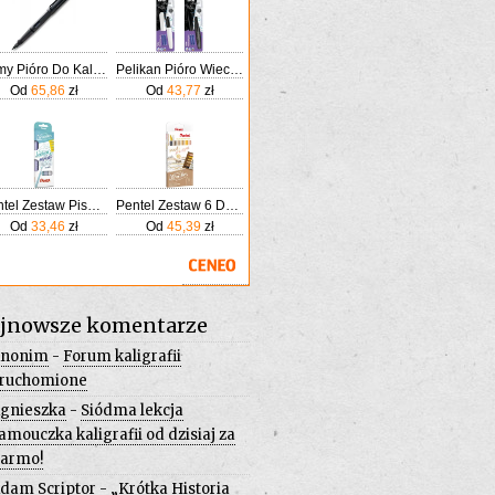
Lamy Pióro Do Kaligrafii Safari 017M Czarny Matowy
Pelikan Pióro Wieczne Twist Do Kaligrafii P457 M+ 2 Naboje
Od
65,86
zł
Od
43,77
zł
Pentel Zestaw Pisaków Do Kaligrafii 4 Kolory
Pentel Zestaw 6 Dwustronnych Pisaków Do Kaligrafii I Liternictwa Piaski Pustyni
Od
33,46
zł
Od
45,39
zł
jnowsze komentarze
nonim
-
Forum kaligrafii
ruchomione
gnieszka
-
Siódma lekcja
amouczka kaligrafii od dzisiaj za
armo!
dam Scriptor
-
„Krótka Historia