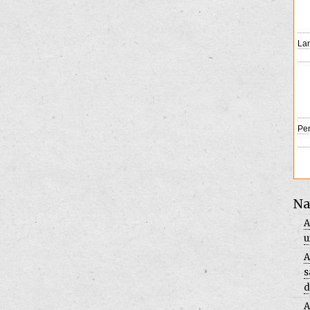
Na
A
u
A
s
d
A