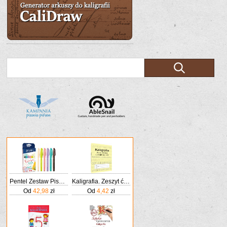
Pentel Zestaw Pisaków Do Kaligrafii Ses15C Kolorowa Rafa
Kaligrafia. Zeszyt ćwiczeń. Litery klasa 1-3
Od
42,98
zł
Od
4,42
zł