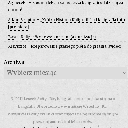
-
Agnieszka
Siódma lekcja samouczka kaligrafii od dzisiaj za
darmo!
-
Adam Scriptor
„Krótka Historia Kaligrafii” od kaligrafia.info
[premiera]
-
Ewa
Kaligraficzne webinarium (aktualizacja)
-
Krzysztof
Preparowanie ptasiego pióra do pisania (wideo)
Archiwa
Archiwa
© 2011 Leszek Sołtys Biz, kaligrafia.info - polska strona o
kaligrafii.
Utworzono z ♥ w mieście Wrocław, PL.
Wszystkie teksty, rysunki oraz zdjęcia na tej stronie są objęte
prawami autorskimi ich autorów.