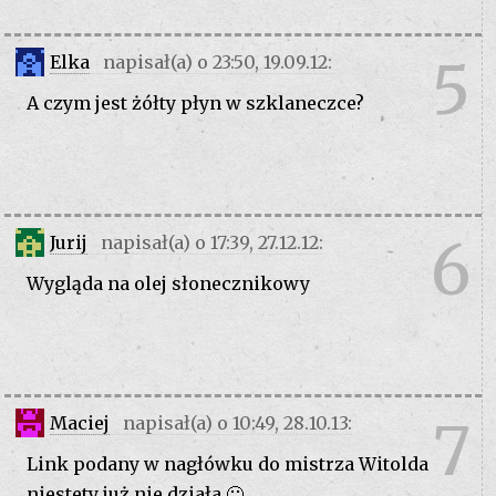
5
Elka
napisał(a) o 23:50, 19.09.12:
A czym jest żółty płyn w szklaneczce?
6
Jurij
napisał(a) o 17:39, 27.12.12:
Wygląda na olej słonecznikowy
7
Maciej
napisał(a) o 10:49, 28.10.13:
Link podany w nagłówku do mistrza Witolda
niestety już nie działa 🙁