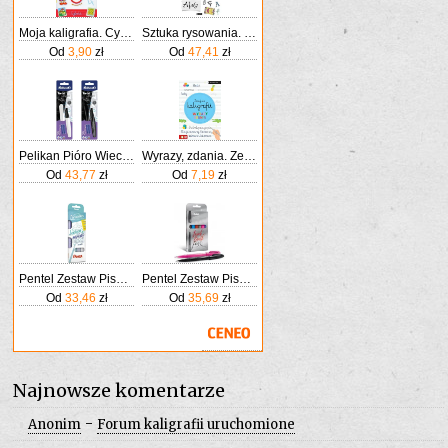
Moja kaligrafia. Cyferki
Sztuka rysowania. Kaligrafia
Od
3,90
zł
Od
47,41
zł
Pelikan Pióro Wieczne Twist Do Kaligrafii P457 M+ 2 Naboje
Wyrazy, zdania. Zeszyt do kaligrafii
Od
43,77
zł
Od
7,19
zł
Pentel Zestaw Pisaków Do Kaligrafii 4 Kolory
Pentel Zestaw Pisaków Pędzelkowych Do Kaligrafii I Liternictwa Czarny/Niebieski/Brązowy/Szary/Różowy/Fioletowy
Od
33,46
zł
Od
35,69
zł
Najnowsze komentarze
-
Anonim
Forum kaligrafii uruchomione