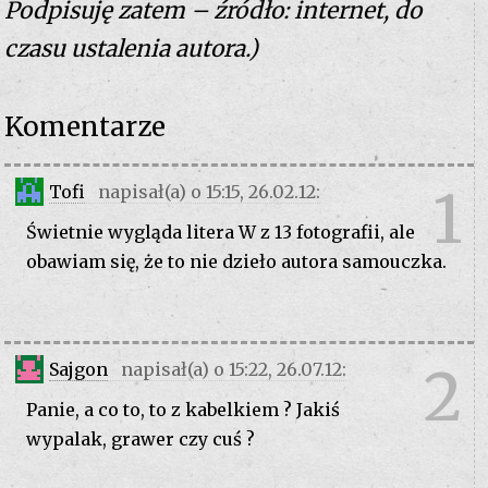
Podpisuję zatem – źródło: internet, do
czasu ustalenia autora.)
Komentarze
1
Tofi
napisał(a) o 15:15, 26.02.12:
Świetnie wygląda litera W z 13 fotografii, ale
obawiam się, że to nie dzieło autora samouczka.
2
Sajgon
napisał(a) o 15:22, 26.07.12:
Panie, a co to, to z kabelkiem ? Jakiś
wypalak, grawer czy cuś ?