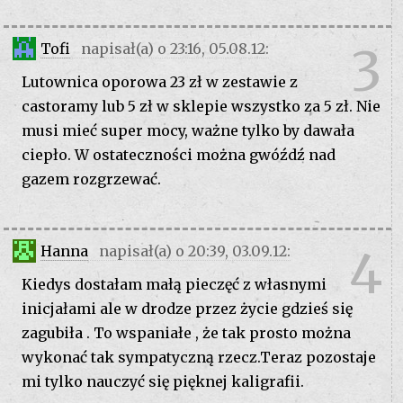
3
Tofi
napisał(a) o 23:16, 05.08.12:
Lutownica oporowa 23 zł w zestawie z
castoramy lub 5 zł w sklepie wszystko za 5 zł. Nie
musi mieć super mocy, ważne tylko by dawała
ciepło. W ostateczności można gwóźdź nad
gazem rozgrzewać.
4
Hanna
napisał(a) o 20:39, 03.09.12:
Kiedys dostałam małą pieczęć z własnymi
inicjałami ale w drodze przez życie gdzieś się
zagubiła . To wspaniałe , że tak prosto można
wykonać tak sympatyczną rzecz.Teraz pozostaje
mi tylko nauczyć się pięknej kaligrafii.