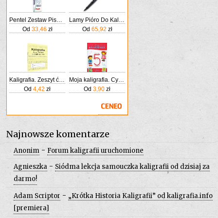
Pentel Zestaw Pisaków Do Kaligrafii 4 Kolory
Lamy Pióro Do Kaligrafii Safari 017M Czarny Matowy
Od
33,46
zł
Od
65,92
zł
Kaligrafia. Zeszyt ćwiczeń. Litery klasa 1-3
Moja kaligrafia. Cyferki
Od
4,42
zł
Od
3,90
zł
Najnowsze komentarze
-
Anonim
Forum kaligrafii uruchomione
-
Agnieszka
Siódma lekcja samouczka kaligrafii od dzisiaj za
darmo!
-
Adam Scriptor
„Krótka Historia Kaligrafii” od kaligrafia.info
[premiera]