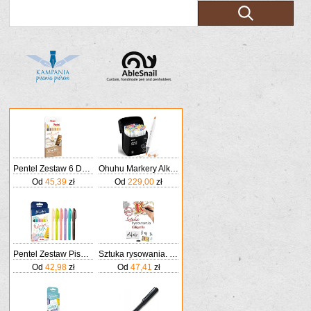
Pentel Zestaw 6 Dwustronnych Pisaków Do Kaligrafii I Liternictwa Piaski Pustyni
Ohuhu Markery Alkoholowe 48 Kolorów Podwójna Końcówka Pędzel & Dłuto Dla Dorosłych Do Komiksów Szkicowania Kaligrafii Rysowania I Ilustrowania
Od
45,39
zł
Od
229,00
zł
Pentel Zestaw Pisaków Do Kaligrafii Ses15C Kolorowa Rafa
Sztuka rysowania. Kaligrafia
Od
42,98
zł
Od
47,41
zł