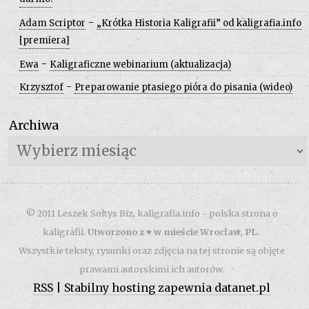
darmo!
-
Adam Scriptor
„Krótka Historia Kaligrafii” od kaligrafia.info
[premiera]
-
Ewa
Kaligraficzne webinarium (aktualizacja)
-
Krzysztof
Preparowanie ptasiego pióra do pisania (wideo)
Archiwa
Archiwa
© 2011 Leszek Sołtys Biz, kaligrafia.info - polska strona o
kaligrafii.
Utworzono z ♥ w mieście Wrocław, PL.
Wszystkie teksty, rysunki oraz zdjęcia na tej stronie są objęte
prawami autorskimi ich autorów.
RSS
|
Stabilny hosting zapewnia datanet.pl