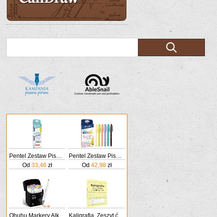
Pentel Zestaw Pisaków Do Kaligrafii 4 Kolory
Pentel Zestaw Pisaków Do Kaligrafii Ses15C Kolorowa Rafa
Od
33,46
zł
Od
42,98
zł
Ohuhu Markery Alkoholowe 48 Kolorów Podwójna Końcówka Pędzel & Dłuto Dla Dorosłych Do Komiksów Szkicowania Kaligrafii Rysowania I Ilustrowania
Kaligrafia. Zeszyt ćwiczeń. Litery klasa 1-3