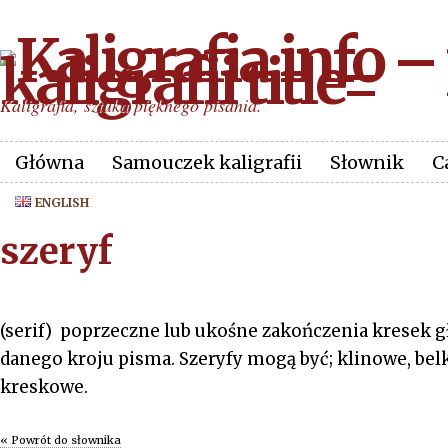
Kaligrafia, sztuka pięknego pisania.
Główna
Samouczek kaligrafii
Słownik
C
ENGLISH
szeryf
(serif) poprzeczne lub ukośne zakończenia kresek g
danego kroju pisma. Szeryfy mogą być; klinowe, bel
kreskowe.
« Powrót do słownika