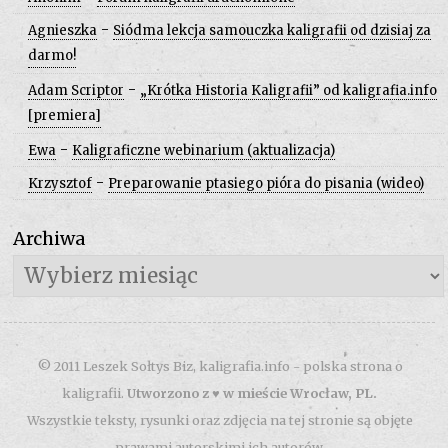
-
Agnieszka
Siódma lekcja samouczka kaligrafii od dzisiaj za
darmo!
-
Adam Scriptor
„Krótka Historia Kaligrafii” od kaligrafia.info
[premiera]
-
Ewa
Kaligraficzne webinarium (aktualizacja)
-
Krzysztof
Preparowanie ptasiego pióra do pisania (wideo)
Archiwa
Archiwa
© 2011 Leszek Sołtys Biz, kaligrafia.info - polska strona o
kaligrafii.
Utworzono z ♥ w mieście Wrocław, PL.
Wszystkie teksty, rysunki oraz zdjęcia na tej stronie są objęte
prawami autorskimi ich autorów.