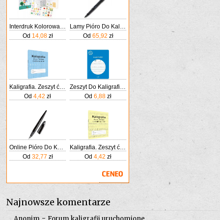
Interdruk Kolorowanka Zeszyt Ćwiczeń A4 Kaligrafia Literki Nauka Liter 57 Naklejek
Lamy Pióro Do Kaligrafii Safari 017M Czarny Matowy
Od
14,08
zł
Od
65,92
zł
Kaligrafia. Zeszyt ćwiczeń. Litery klasa 1-3
Zeszyt Do Kaligrafii A4 Gatis 16 Linia Nauka Pisan
Od
4,42
zł
Od
6,88
zł
Online Pióro Do Kaligrafii Wieczne Air Czarne Szeroka Stalówka O Grubości Kreski 1 4mm Standardowych Wkładów Atramentowych
Kaligrafia. Zeszyt ćwiczeń. Litery klasa 1-3
Od
32,77
zł
Od
4,42
zł
Najnowsze komentarze
-
Anonim
Forum kaligrafii uruchomione