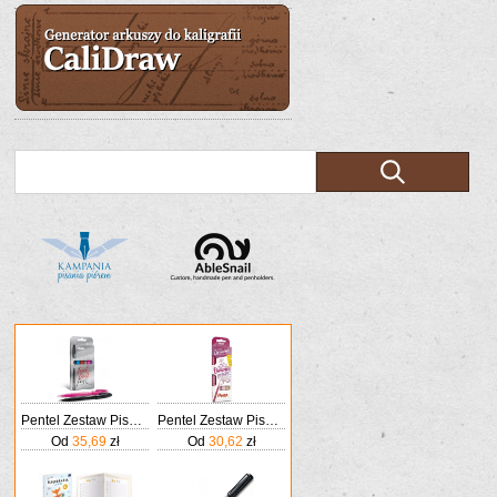
Pentel Zestaw Pisaków Pędzelkowych Do Kaligrafii I Liternictwa Czarny/Niebieski/Brązowy/Szary/Różowy/Fioletowy
Pentel Zestaw Pisaków Do Kaligrafii 4 Kolory
Od
35,69
zł
Od
30,62
zł