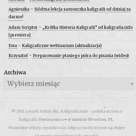
-
Agnieszka
Siódma lekcja samouczka kaligrafii od dzisiaj za
darmo!
-
Adam Scriptor
„Krótka Historia Kaligrafii” od kaligrafia.info
[premiera]
-
Ewa
Kaligraficzne webinarium (aktualizacja)
-
Krzysztof
Preparowanie ptasiego pióra do pisania (wideo)
Archiwa
Archiwa
© 2011 Leszek Sołtys Biz, kaligrafia.info - polska strona o
kaligrafii.
Utworzono z ♥ w mieście Wrocław, PL.
Wszystkie teksty, rysunki oraz zdjęcia na tej stronie są objęte
prawami autorskimi ich autorów.