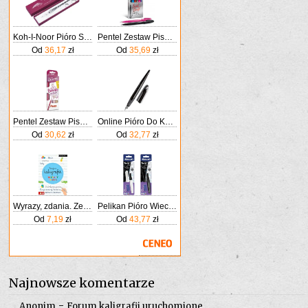
Koh-I-Noor Pióro Szklane Do Kaligrafii
Pentel Zestaw Pisaków Pędzelkowych Do Kaligrafii I Liternictwa Czarny/Niebieski/Brązowy/Szary/Różowy/Fioletowy
Od
36,17
zł
Od
35,69
zł
Pentel Zestaw Pisaków Do Kaligrafii 4 Kolory
Online Pióro Do Kaligrafii Wieczne Air Czarne Szeroka Stalówka O Grubości Kreski 1 4mm Standardowych Wkładów Atramentowych
Od
30,62
zł
Od
32,77
zł
Wyrazy, zdania. Zeszyt do kaligrafii
Pelikan Pióro Wieczne Twist Do Kaligrafii P457 M+ 2 Naboje
Od
7,19
zł
Od
43,77
zł
Najnowsze komentarze
-
Anonim
Forum kaligrafii uruchomione