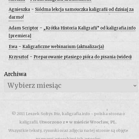
-
Agnieszka
Siódma lekcja samouczka kaligrafii od dzisiaj za
darmo!
-
Adam Scriptor
„Krótka Historia Kaligrafii” od kaligrafia.info
[premiera]
-
Ewa
Kaligraficzne webinarium (aktualizacja)
-
Krzysztof
Preparowanie ptasiego pióra do pisania (wideo)
Archiwa
Archiwa
© 2011 Leszek Sołtys Biz, kaligrafia.info - polska strona o
kaligrafii.
Utworzono z ♥ w mieście Wrocław, PL.
Wszystkie teksty, rysunki oraz zdjęcia na tej stronie są objęte
prawami autorskimi ich autorów.