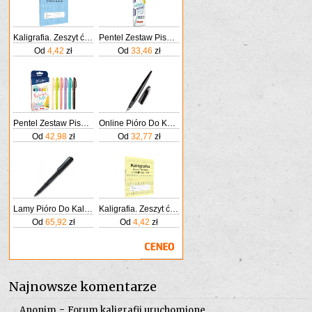
Kaligrafia. Zeszyt ćwiczeń. Litery klasa 1-3
Pentel Zestaw Pisaków Do Kaligrafii 4 Kolory
Od
4,42
zł
Od
33,46
zł
Pentel Zestaw Pisaków Do Kaligrafii Ses15C Kolorowa Rafa
Online Pióro Do Kaligrafii Wieczne Air Czarne Szeroka Stalówka O Grubości Kreski 1 4mm Standardowych Wkładów Atramentowych
Od
42,98
zł
Od
32,77
zł
Lamy Pióro Do Kaligrafii Safari 017M Czarny Matowy
Kaligrafia. Zeszyt ćwiczeń. Litery klasa 1-3
Od
65,92
zł
Od
4,42
zł
Najnowsze komentarze
-
Anonim
Forum kaligrafii uruchomione