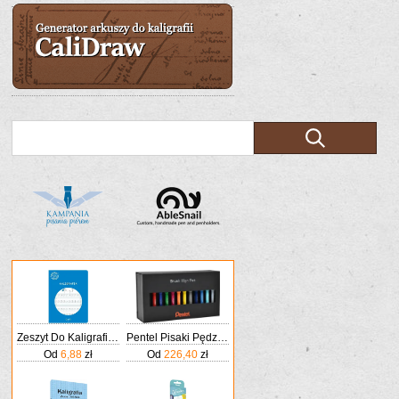
Zeszyt Do Kaligrafii A4 Gatis 16 Linia Nauka Pisan
Pentel Pisaki Pędzelkowe Do Kaligrafii Brush Pen 36szt.
Od
6,88
zł
Od
226,40
zł