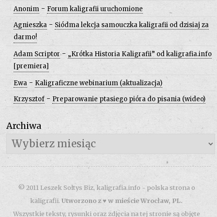
-
Anonim
Forum kaligrafii uruchomione
-
Agnieszka
Siódma lekcja samouczka kaligrafii od dzisiaj za
darmo!
-
Adam Scriptor
„Krótka Historia Kaligrafii” od kaligrafia.info
[premiera]
-
Ewa
Kaligraficzne webinarium (aktualizacja)
-
Krzysztof
Preparowanie ptasiego pióra do pisania (wideo)
Archiwa
Archiwa
© 2011 Leszek Sołtys Biz, kaligrafia.info - polska strona o
kaligrafii.
Utworzono z ♥ w mieście Wrocław, PL.
Wszystkie teksty, rysunki oraz zdjęcia na tej stronie są objęte