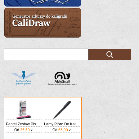
Pentel Zestaw Pisaków Pędzelkowych Do Kaligrafii I Liternictwa Czarny/Niebieski/Brązowy/Szary/Różowy/Fioletowy
Lamy Pióro Do Kaligrafii Safari 017M Czarny Matowy
Od
35,69
zł
Od
65,90
zł