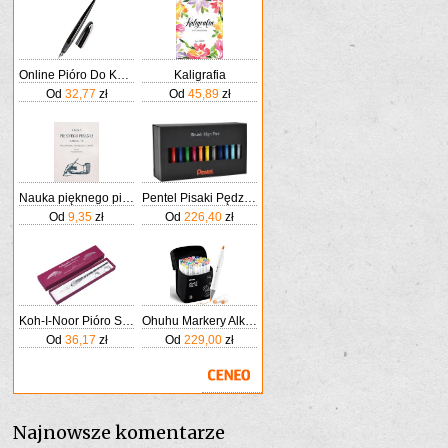
Online Pióro Do Kaligrafii Wieczne Air Czarne Szeroka Stalówka O Grubości Kreski 1 4mm Standardowych Wkładów Atramentowych
Kaligrafia
Od
32,77
zł
Od
45,89
zł
Nauka pięknego pisania (kaligrafii) (PDF)
Pentel Pisaki Pędzelkowe Do Kaligrafii Brush Pen 36szt.
Od
9,35
zł
Od
226,40
zł
Koh-I-Noor Pióro Szklane Do Kaligrafii
Ohuhu Markery Alkoholowe 48 Kolorów Podwójna Końcówka Pędzel & Dłuto Dla Dorosłych Do Komiksów Szkicowania Kaligrafii Rysowania I Ilustrowania
Od
36,17
zł
Od
229,00
zł
Najnowsze komentarze