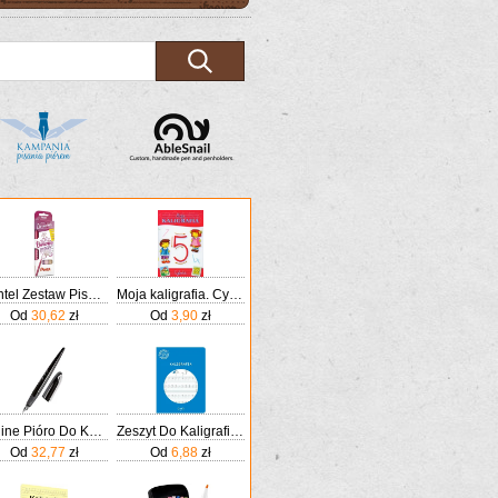
Pentel Zestaw Pisaków Do Kaligrafii 4 Kolory
Moja kaligrafia. Cyferki
Od
30,62
zł
Od
3,90
zł
Online Pióro Do Kaligrafii Wieczne Air Czarne Szeroka Stalówka O Grubości Kreski 1 4mm Standardowych Wkładów Atramentowych
Zeszyt Do Kaligrafii A4 Gatis 16 Linia Nauka Pisan
Od
32,77
zł
Od
6,88
zł