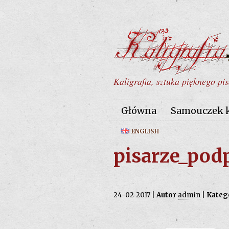
Kaligrafia, sztuka pięknego pis
Główna
Samouczek ka
ENGLISH
pisarze_podp
24-02-2017 |
Autor
admin
|
Kateg