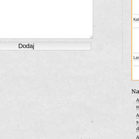
Na
A
u
A
s
d
A