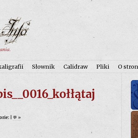
ania.
ligrafii
Słownik
Calidraw
Pliki
O stron
is__0016_kołłątaj
orie:
|
💬 »