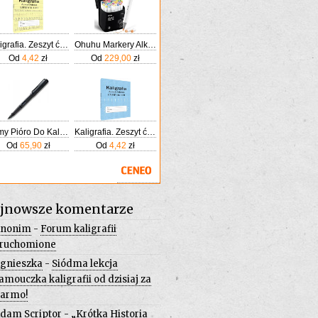
Kaligrafia. Zeszyt ćwiczeń. Litery klasa 1-3
Ohuhu Markery Alkoholowe 48 Kolorów Podwójna Końcówka Pędzel & Dłuto Dla Dorosłych Do Komiksów Szkicowania Kaligrafii Rysowania I Ilustrowania
Od
4,42
zł
Od
229,00
zł
Lamy Pióro Do Kaligrafii Safari 017M Czarny Matowy
Kaligrafia. Zeszyt ćwiczeń. Litery klasa 1-3
Od
65,90
zł
Od
4,42
zł
jnowsze komentarze
nonim
-
Forum kaligrafii
ruchomione
gnieszka
-
Siódma lekcja
amouczka kaligrafii od dzisiaj za
armo!
dam Scriptor
-
„Krótka Historia