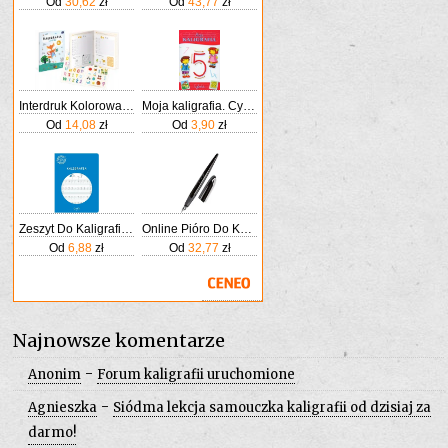
Od
30,62
zł
Od
43,77
zł
Interdruk Kolorowanka Zeszyt Ćwiczeń A4 Kaligrafia Literki Nauka Liter 57 Naklejek
Moja kaligrafia. Cyferki
Od
14,08
zł
Od
3,90
zł
Zeszyt Do Kaligrafii A4 Gatis 16 Linia Nauka Pisan
Online Pióro Do Kaligrafii Wieczne Air Czarne Szeroka Stalówka O Grubości Kreski 1 4mm Standardowych Wkładów Atramentowych
Od
6,88
zł
Od
32,77
zł
Najnowsze komentarze
-
Anonim
Forum kaligrafii uruchomione
-
Agnieszka
Siódma lekcja samouczka kaligrafii od dzisiaj za
darmo!