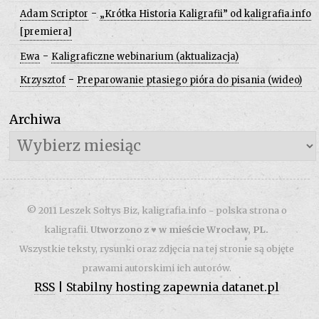
-
Adam Scriptor
„Krótka Historia Kaligrafii” od kaligrafia.info
[premiera]
-
Ewa
Kaligraficzne webinarium (aktualizacja)
-
Krzysztof
Preparowanie ptasiego pióra do pisania (wideo)
Archiwa
Archiwa
© 2011 Leszek Sołtys Biz, kaligrafia.info - polska strona o
kaligrafii.
Utworzono z ♥ w mieście Wrocław, PL.
Wszystkie teksty, rysunki oraz zdjęcia na tej stronie są objęte
prawami autorskimi ich autorów.
RSS
|
Stabilny hosting zapewnia datanet.pl