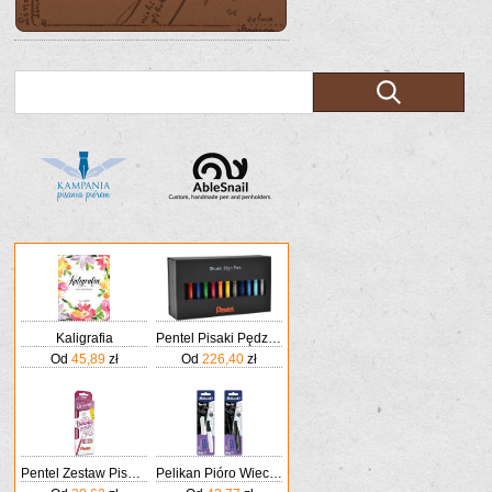
Kaligrafia
Pentel Pisaki Pędzelkowe Do Kaligrafii Brush Pen 36szt.
Od
45,89
zł
Od
226,40
zł
Pentel Zestaw Pisaków Do Kaligrafii 4 Kolory
Pelikan Pióro Wieczne Twist Do Kaligrafii P457 M+ 2 Naboje